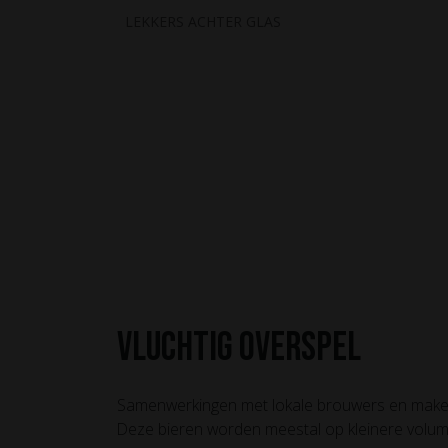
Overslaan naar inhoud
LEKKERS ACHTER GLAS
HOME
BIEREN
TAPROOM
OVER ONS
C
Vluchtig overspel
Samenwerkingen met lokale brouwers en make
Deze bieren worden meestal op kleinere volum