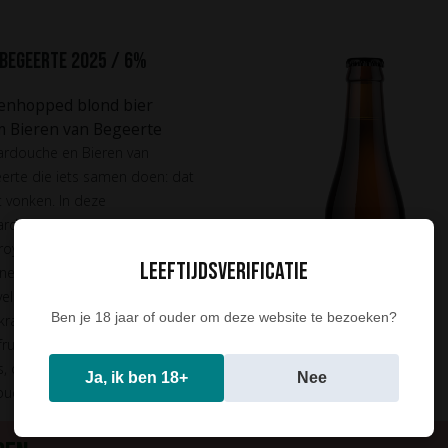
 begeerte 2025 / 6%
enhopped blond bier
sm Bieren van Begeerte
rdouche en Bieren van
erte die iets samen doen: dat
t vonken. In deze
rdouche vol Begeerte ging
royale portie versgeplukte,
Leeftijdsverificatie
ne hopbellen van Koens
eld in Lint. Het resultaat is
Ben je 18 jaar of ouder om deze website te bezoeken?
kraakvers blond biertje met
ruitig en tegelijk frisgrassige
s, om de zomer nog even vast
Ja, ik ben 18+
Nee
ouden.