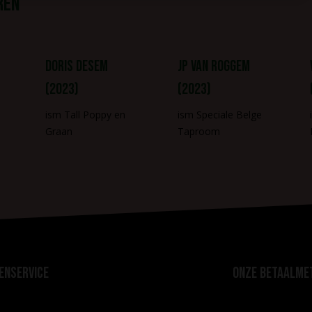
ren
Doris Desem
JP Van Roggem
(2023)
(2023)
ism Tall Poppy en
ism Speciale Belge
Graan
Taproom
enservice
Onze betaalme