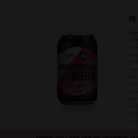
Vol
Gre
- i
Caba
Bege
geef
Caba
een 
groe
hopv
een 
een f
toet
te h