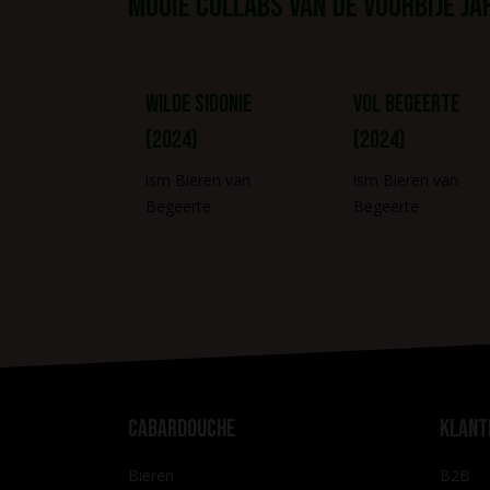
Mooie Collabs van de voorbije ja
Wilde Sidonie
Vol begeerte
(2024)
(2024)
ism Bieren van
ism Bieren van
Begeerte
Begeerte
Cabardouche
Klant
Bieren
B2B